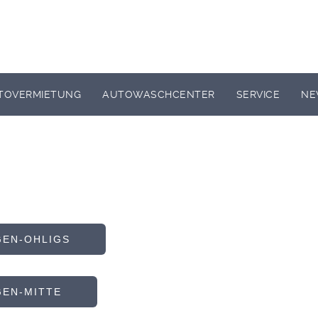
TOVERMIETUNG
AUTOWASCHCENTER
SERVICE
NE
EN-OHLIGS
EN-MITTE