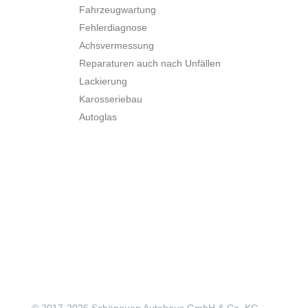
Fahrzeugwartung
Fehlerdiagnose
Achsvermessung
Reparaturen auch nach Unfällen
Lackierung
Karosseriebau
Autoglas
© 2017-
2026 Schönauen Autohaus GmbH & Co. KG