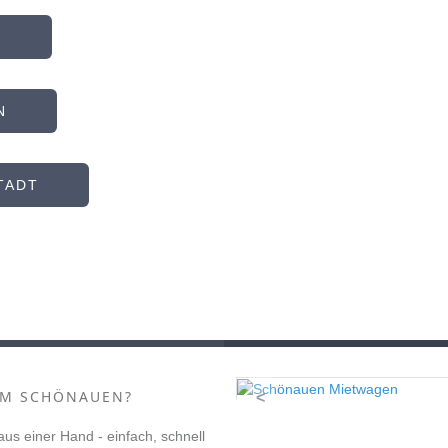
N
N
TADT
M SCHÖNAUEN?
<
 aus einer Hand - einfach, schnell