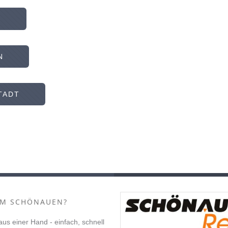
N
N
TADT
M SCHÖNAUEN?
 aus einer Hand - einfach, schnell