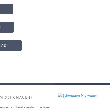
N
N
TADT
M SCHÖNAUEN?
<
 aus einer Hand - einfach, schnell