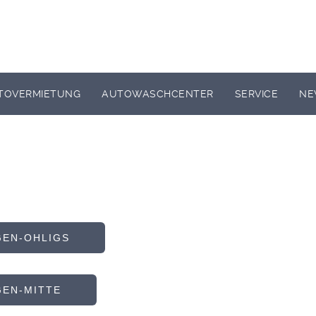
TOVERMIETUNG
AUTOWASCHCENTER
SERVICE
NE
EN-OHLIGS
EN-MITTE