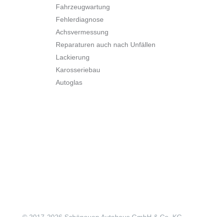
Fahrzeugwartung
Fehlerdiagnose
Achsvermessung
Reparaturen auch nach Unfällen
Lackierung
Karosseriebau
Autoglas
© 2017-
2026 Schönauen Autohaus GmbH & Co. KG