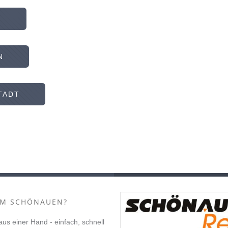
N
N
TADT
M SCHÖNAUEN?
 aus einer Hand - einfach, schnell