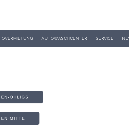
TOVERMIETUNG
AUTOWASCHCENTER
SERVICE
NE
EN-OHLIGS
EN-MITTE