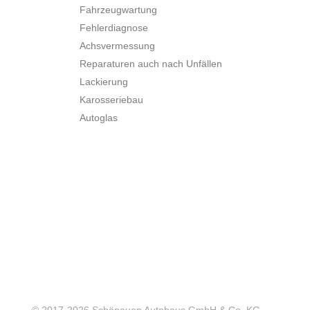
Fahrzeugwartung
Fehlerdiagnose
Achsvermessung
Reparaturen auch nach Unfällen
Lackierung
Karosseriebau
Autoglas
© 2017-
2026 Schönauen Autohaus GmbH & Co. KG