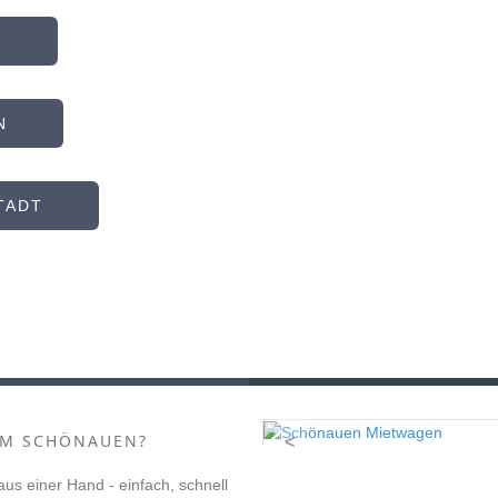
N
N
TADT
M SCHÖNAUEN?
<
 aus einer Hand - einfach, schnell